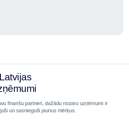
Latvijas
uzņēmumi
avu finanšu partneri, dažādu nozaru uzņēmumi ir
stējuši un sasnieguši jaunus mērķus.