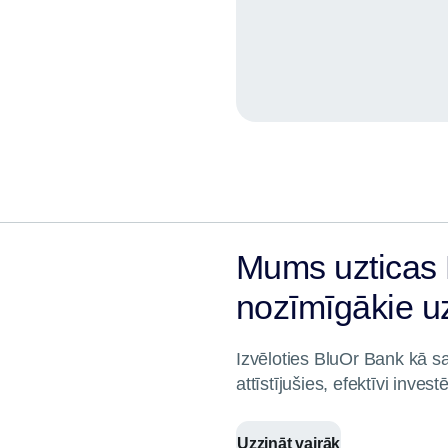
Mums uzticas 
nozīmīgākie 
Izvēloties BluOr Bank kā s
attīstījušies, efektīvi inve
Uzzināt vairāk