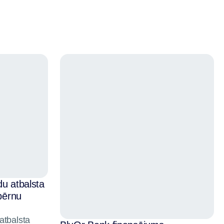
du atbalsta
 bērnu
atbalsta