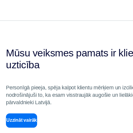
Mūsu veiksmes pamats ir kli
uzticība
Personīgā pieeja, spēja kalpot klientu mērķiem un izcilie 
nodrošinājuši to, ka esam visstraujāk augošie un lielāki
pārvaldnieki Latvijā.
Uzzināt vairāk