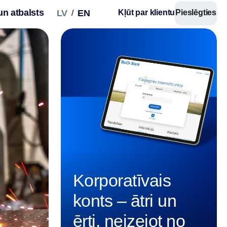
un atbalsts
LV
EN
Kļūt par klientu
Pieslēgties
/
POS termināļu
Pieņem maksājumu kartes savā tirdzniecības 
Korporatīvais
pārdošanas apjomu.
konts – ātri un
Samazini izmaksas inkasācijas pakalpojum
klientiem ērtu un drošu norēķinu veidu.
ērti, neizejot no