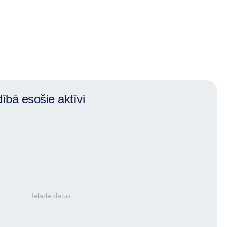
ībā esošie aktīvi
Ielādē datus…