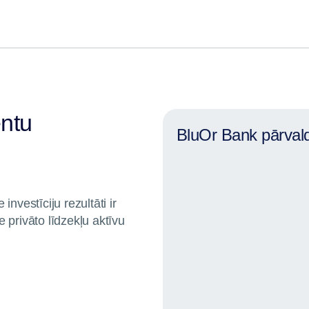
entu
BluOr Bank pārvald
investīciju rezultāti ir
e privāto līdzekļu aktīvu