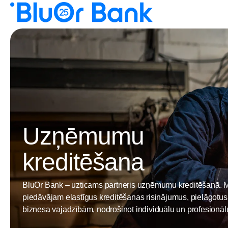
Uzņēmumu
kreditēšana
BluOr Bank – uzticams partneris uzņēmumu kreditēšanā. 
piedāvājam elastīgus kreditēšanas risinājumus, pielāgotu
biznesa vajadzībām, nodrošinot individuālu un profesionālu