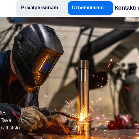
Kontakti 
Privātpersonām
Uzņēmumiem
Mēs
s Tava
 atbalstu.