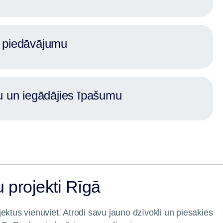
 piedāvājumu
u un iegādājies īpašumu
 projekti Rīgā
ektus vienuviet. Atrodi savu jauno dzīvokli un piesakies