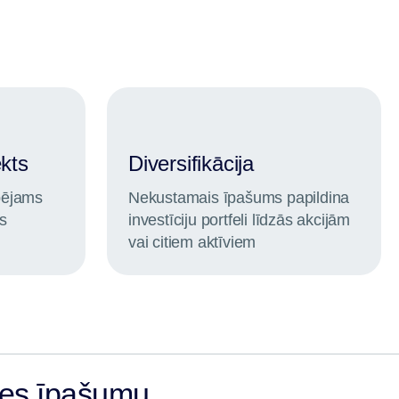
ekts
Diversifikācija
spējams
Nekustamais īpašums papildina
os
investīciju portfeli līdzās akcijām
vai citiem aktīviem
ies īpašumu