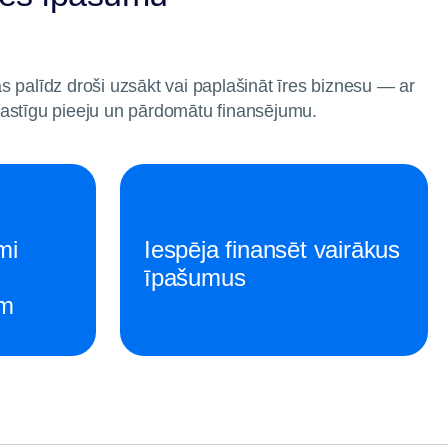
 palīdz droši uzsākt vai paplašināt īres biznesu — ar
astīgu pieeju un pārdomātu finansējumu.
mi
Iespēja finansēt vairākus
īpašumus
em