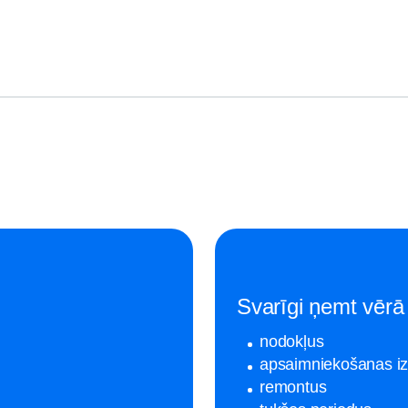
Svarīgi ņemt vērā 
nodokļus
apsaimniekošanas i
remontus