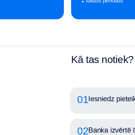
tukšos periodus
Kā tas notiek?
01
Iesniedz pietei
02
Banka izvērtē