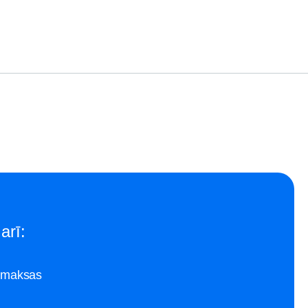
arī:
zmaksas