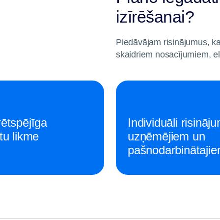
izīrēšanai?
Piedāvājam risinājumus, kas
skaidriem nosacījumiem, el
ētspējīga
Individuāli risināju
tu likme
uzņēmējiem un
pašnodarbinātaji