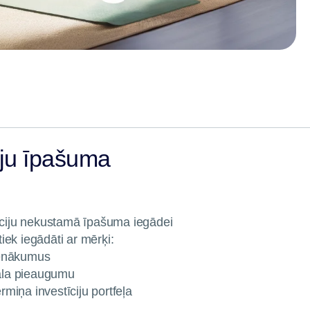
ciju īpašuma
tīciju nekustamā īpašuma iegādei
ek iegādāti ar mērķi:
 ienākumus
tāla pieaugumu
rmiņa investīciju portfeļa