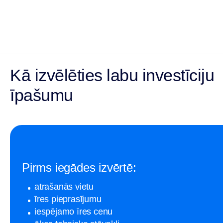
Kā izvēlēties labu investīciju
īpašumu
Pirms iegādes izvērtē:
atrašanās vietu
īres pieprasījumu
iespējamo īres cenu