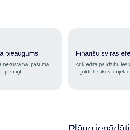
la pieaugums
Finanšu sviras ef
ņā nekustamā īpašuma
Ar kredīta palīdzību ie
ar pieaugt
ieguldīt lielākos projekt
Plāno iegādāt