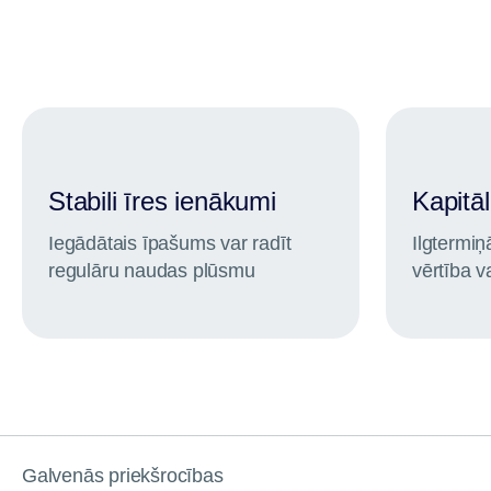
Stabili īres ienākumi
Kapitā
Iegādātais īpašums var radīt
Ilgtermi
regulāru naudas plūsmu
vērtība v
Galvenās priekšrocības