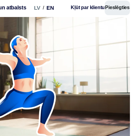
un atbalsts
LV
EN
Kļūt par klientu
Pieslēgties
/