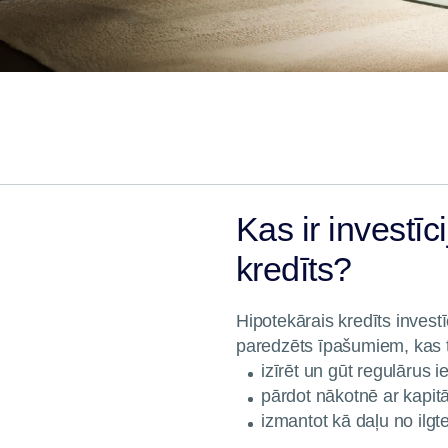
Kas ir investī
kredīts?
Hipotekārais kredīts inves
paredzēts īpašumiem, kas ti
izīrēt un gūt regulārus
pārdot nākotnē ar kapi
izmantot kā daļu no ilgte