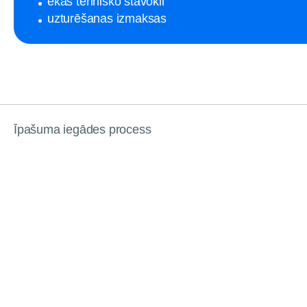
ēkas tehnisko stāvokli
uzturēšanas izmaksas
Īpašuma iegādes process