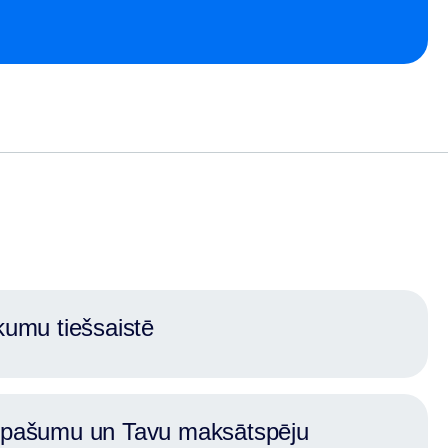
kumu tiešsaistē
 īpašumu un Tavu maksātspēju