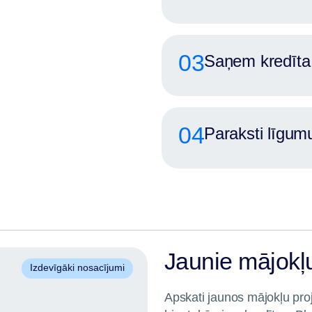
03
Saņem kredīta
04
Paraksti līgum
Jaunie mājokļu
Izdevīgāki nosacījumi
Apskati jaunos mājokļu proj