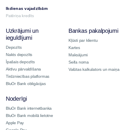
Ikdienas vajadzībām
Patēriņa kredīts
Uzkrājumi un
Bankas pakalpojumi
ieguldījumi
Kļūsti par klientu
Depozīts
Kartes
Nakts depozīts
Maksājumi
Īpašais depozīts
Seifa noma
Aktīvu pārvaldīšana
Valūtas kalkulators un maiņa
Tirdzniecības platformas
BluOr Bank obligācijas
Noderīgi
BluOr Bank internetbanka
BluOr Bank mobilā lietotne
Apple Pay