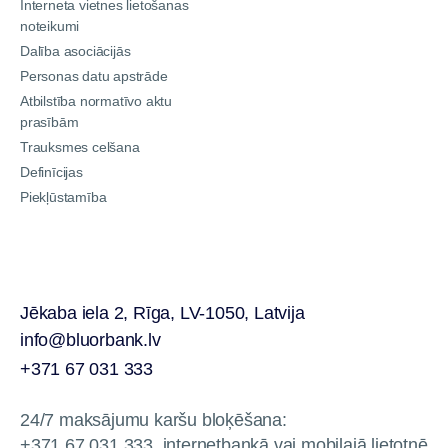
Interneta vietnes lietošanas
noteikumi
Dalība asociācijās
Personas datu apstrāde
Atbilstība normatīvo aktu
prasībām
Trauksmes celšana
Definīcijas
Piekļūstamība
Jēkaba iela 2, Rīga, LV-1050, Latvija
info@bluorbank.lv
+371 67 031 333
24/7 maksājumu karšu bloķēšana:
+371 67 031 333, internetbankā vai mobilajā lietotnē