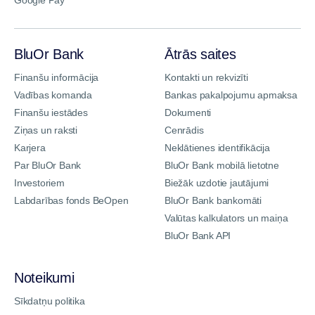
Google Pay
BluOr Bank
Ātrās saites
Finanšu informācija
Kontakti un rekvizīti
Vadības komanda
Bankas pakalpojumu apmaksa
Finanšu iestādes
Dokumenti
Ziņas un raksti
Cenrādis
Karjera
Neklātienes identifikācija
Par BluOr Bank
BluOr Bank mobilā lietotne
Investoriem
Biežāk uzdotie jautājumi
Labdarības fonds BeOpen
BluOr Bank bankomāti
Valūtas kalkulators un maiņa
BluOr Bank API
Noteikumi
Sīkdatņu politika