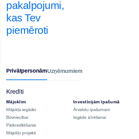
pakalpojumi,
kas Tev
piemēroti
Privātpersonām
Uzņēmumiem
Kredīti
Mājoklim
Investīcijām īpašumā
Mājokļa iegādei
Ārvalstu īpašumam
Būvniecībai
Iegāde izīrēšanai
Pārkreditēšanai
Mājokļu projekti